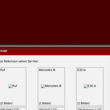
zeuge
re Refernzen sehen Sie hier:
Ruf
Mercedes /8
E30 is
(2 Bilder)
(2 Bilder)
(2 Bilder)
VW Golf 2 GTi -
VW Golf 2 GT -
VW Scirocco 1 GT