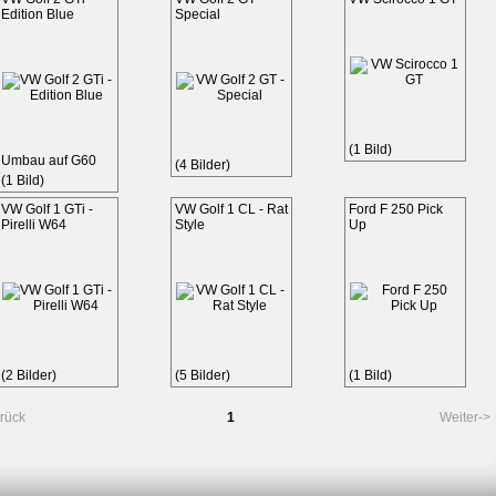
Edition Blue
Special
(1 Bild)
Umbau auf G60
(4 Bilder)
(1 Bild)
VW Golf 1 GTi -
VW Golf 1 CL - Rat
Ford F 250 Pick
Pirelli W64
Style
Up
(2 Bilder)
(5 Bilder)
(1 Bild)
rück
1
Weiter->